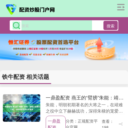
搜索
铁牛配资 相关话题
一鼎盈配资 燕王的“臂膀”朱能：靖难之役横扫千军，没有他就没有永乐皇帝
朱能，明朝初期著名的大将之一，在靖难
之役中立下赫赫战功，深得朱棣的宠爱，
最终被封为国公，是永乐年间四大国公之
一鼎盈
分类：正规配资平
查看：
一。他的军事才能和忠诚使得他在历史上
配资
台官网
198