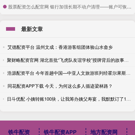
​股票配资怎么配官网 银行加强长期不动户清理——账户可恢复 资金仍可取
最新文章
艾德配资平台 温州文成：香港游客组团体验山水畲乡
聚财略配资官网 湖北首批“飞虎队友谊学校”授牌背后的故事，81年前美国女飞行员在湖北获救
浩源配资平台 今年首趟中国—中亚人文旅游班列经霍尔果斯铁路口岸出境
同花配资APP下载 今天，为何这么多人循迹梁林路？
日斗优配 小姨转账100块，让我筹办姨父寿宴，我默默订了10份外卖，寿宴上小姨怒斥我，我说：拼好饭真便宜
铁牛配资
铁牛配资APP
地方配资网