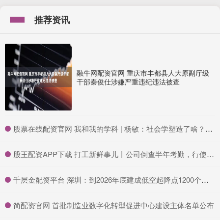
推荐资讯
融牛网配资官网 重庆市丰都县人大原副厅级
干部秦俊仕涉嫌严重违纪违法被查
​股票在线配资官网 我和我的学科 | 杨敏：社会学塑造了啥？毕业生的故事_专业_研究生_高校
​股王配资APP下载 打工新鲜事儿丨公司倒查半年考勤，行使用工自主权还是裁员新手段？
​千层金配资平台 深圳：到2026年底建成低空起降点1200个以上，开通载人、载货飞行等各类低空商业航线1000条以上
​简配资官网 首批制造业数字化转型促进中心建设主体名单公布