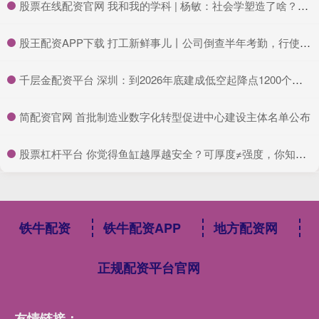
​股票在线配资官网 我和我的学科 | 杨敏：社会学塑造了啥？毕业生的故事_专业_研究生_高校
​股王配资APP下载 打工新鲜事儿丨公司倒查半年考勤，行使用工自主权还是裁员新手段？
​千层金配资平台 深圳：到2026年底建成低空起降点1200个以上，开通载人、载货飞行等各类低空商业航线1000条以上
​简配资官网 首批制造业数字化转型促进中心建设主体名单公布
​股票杠杆平台 你觉得鱼缸越厚越安全？可厚度≠强度，你知道怎么选吗？_亚克力_力学_板材
铁牛配资
铁牛配资APP
地方配资网
正规配资平台官网
友情链接：