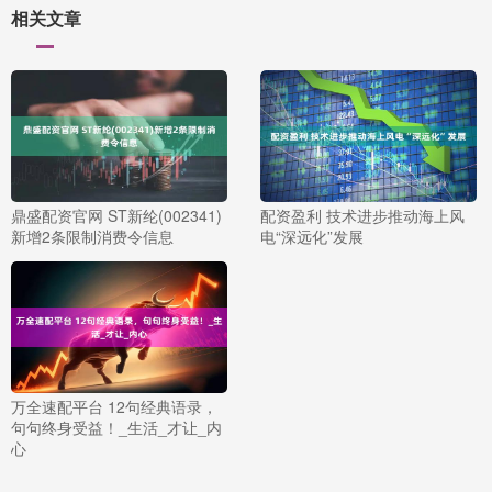
相关文章
鼎盛配资官网 ST新纶(002341)
配资盈利 技术进步推动海上风
新增2条限制消费令信息
电“深远化”发展
万全速配平台 12句经典语录，
句句终身受益！_生活_才让_内
心