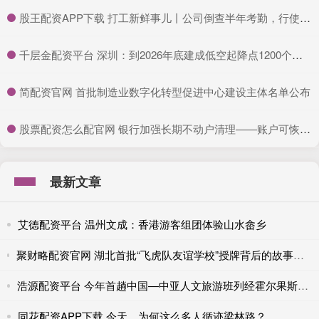
​股王配资APP下载 打工新鲜事儿丨公司倒查半年考勤，行使用工自主权还是裁员新手段？
​千层金配资平台 深圳：到2026年底建成低空起降点1200个以上，开通载人、载货飞行等各类低空商业航线1000条以上
​简配资官网 首批制造业数字化转型促进中心建设主体名单公布
​股票配资怎么配官网 银行加强长期不动户清理——账户可恢复 资金仍可取
最新文章
艾德配资平台 温州文成：香港游客组团体验山水畲乡
聚财略配资官网 湖北首批“飞虎队友谊学校”授牌背后的故事，81年前美国女飞行员在湖北获救
浩源配资平台 今年首趟中国—中亚人文旅游班列经霍尔果斯铁路口岸出境
同花配资APP下载 今天，为何这么多人循迹梁林路？