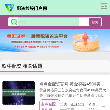
搜索
铁牛配资 相关话题
点点金配资官网 黄金突破4500美元白银铂金齐创新高 贵金属熠熠生辉
黄金价格周三首次突破每盎司4500美元大
关，白银和铂金也飙升至历史新高，因投
资者纷纷买入贵金属以对冲地缘政治和贸
点点金配
分类：正规配资
查看：
易风险，并预期美国将在2026年进一步降
资官网
平台官网
102