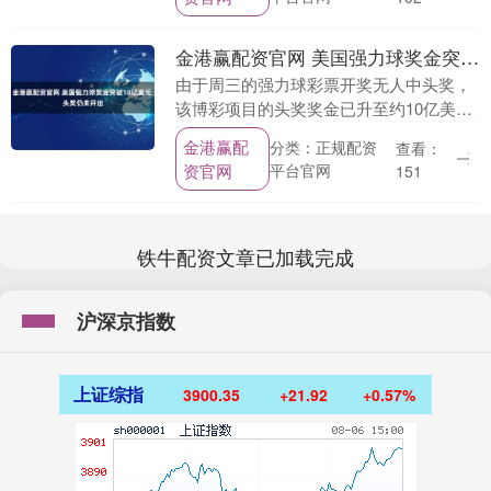
息。 现....
金港赢配资官网 美国强力球奖金突破10亿美元 头奖仍未开出
由于周三的强力球彩票开奖无人中头奖，
该博彩项目的头奖奖金已升至约10亿美
元。在已售出的彩票中，有三张彩票匹配
金港赢配
分类：正规配资
查看：
五个号码，各获100万美元奖金。 海量资
资官网
平台官网
151
讯、精准解读....
铁牛配资文章已加载完成
沪深京指数
上证综指
3900.35
+21.92
+0.57%