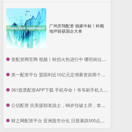
广州庆翔配资 独家中标！科顺
地坪斩获国企大单
​壹配资网官网 视频丨秋招火热进行中 哪些岗位需求大？来现场看看
​第一配资平台 盟固利近10亿元定增募资前两个月：多名大股东巨额减持套现
​361股票配资APP下载 手机夺命！爷爷刷手机入迷，孙子河边没了，这教训能敲醒多少人？_孩子_事儿_生活
​公信配资 抗美援朝老战士，88岁住破土房，拿出布包众人惊讶：你是一等功臣_张海珠_老人_当地政府
​财之网配资平台 亚洲股市分化 日股暴跌500点！A股继续大涨 黄金股集体爆发