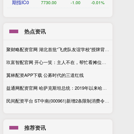
期指IC0
7730.00
-1.00
-0.01%
热点资讯
聚财略配资官网 湖北首批“飞虎队友谊学校”授牌背后的故事，81年前美国女飞行员在湖北获救
玖富智配官网 开心一笑：主人不在，帮忙看摊位……
翼林配资APP下载 公募时代的三道红线
益通网配资官网 哈萨克斯坦总统：2019年以来哈经济累计增长16%
民间配资平台 ST中南(000961)新增2条限制消费令信息
推荐资讯