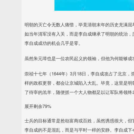
明朝的灭亡令无数人痛惜，毕竟清朝末年的历史充满屈
如当年清军没有入关，而是李自成继承了明朝的统治，
李自成成功的机会几乎是零。
虽然朱元璋也是一位农民起义的领袖，但他为何能够成
崇祯十七年（1644年）3月18日，李自成攻占了北京
样的政权更替，都会让京城陷入大乱。毕竟，这里是明
了待宰的羔羊，随便抓一个大人物都足以让军队将领终
展开剩余79%
士兵的目标通常是抢劫富商或百姓，虽然诱惑很大，但
李自成的不是混乱，而是与平时一样的安静。李自成下令