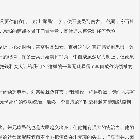
只要你们在门上贴上‘顺民’二字，便不会受到伤害。”然而，令百姓
，京城的商铺依然开门做生意，百姓还未察觉到任何危险。
杀掠，抢劫财物，甚至强暴妇女。百姓这时才真正感受到恐惧，许
一的纪律，许多士兵开始胡作非为。李自成虽然尽力制止，但效果
把钱和女人让给我们？”这样的一幕无疑暴露了李自成作为领袖的
对他缺乏尊重。刘宗敏就曾直言：“我和你一样是强盗，凭什么要拜
朱元璋那样的铁腕统治。最终，李自成的军队变得越来越难以控制，
者。朱元璋虽然也是农民起义出身，但他拥有强大的统治力。他的
信徐达曾因喝醉酒而不小心把酒倒在朱元璋的头上，但场面并未因